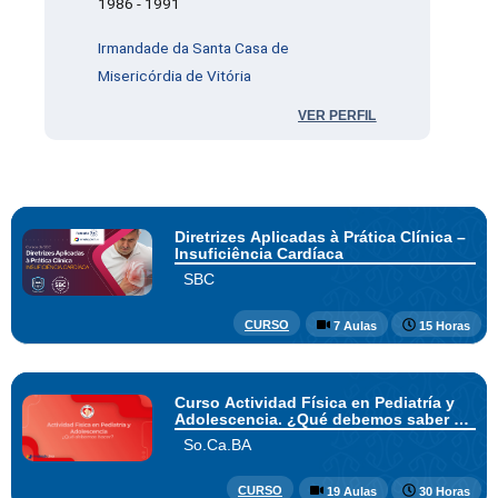
1986 - 1991
Irmandade da Santa Casa de
Misericórdia de Vitória
VER PERFIL
Diretrizes Aplicadas à Prática Clínica –
Insuficiência Cardíaca
SBC
CURSO
7 Aulas
15 Horas
Curso Actividad Física en Pediatría y
Adolescencia. ¿Qué debemos saber y
hacer?
So.Ca.BA
CURSO
19 Aulas
30 Horas