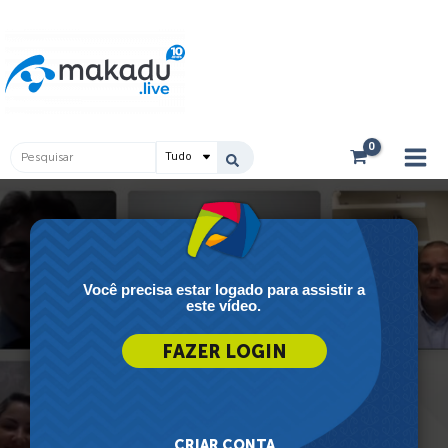
Ir
Main
para
Men
o
conteúdo
Pesquisar
...
Você precisa estar logado para assistir a
este vídeo.