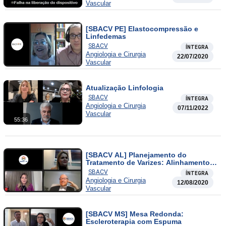
Vascular
[SBACV PE] Elastocompressão e
Linfedemas
SBACV
ÍNTEGRA
Angiologia e Cirurgia
22/07/2020
Vascular
Atualização Linfologia
SBACV
ÍNTEGRA
Angiologia e Cirurgia
07/11/2022
Vascular
55:36
[SBACV AL] Planejamento do
Tratamento de Varizes: Alinhamento
de Expectativas ao Resultado
SBACV
ÍNTEGRA
Angiologia e Cirurgia
12/08/2020
Vascular
[SBACV MS] Mesa Redonda:
Escleroterapia com Espuma