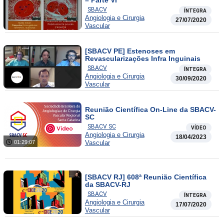
– Parte VI
SBACV
ÍNTEGRA
Angiologia e Cirurgia
27/07/2020
Vascular
[SBACV PE] Estenoses em
Revascularizações Infra Inguinais
SBACV
ÍNTEGRA
Angiologia e Cirurgia
30/09/2020
Vascular
Reunião Científica On-Line da SBACV-
SC
SBACV SC
VÍDEO
Angiologia e Cirurgia
18/04/2023
01:29:07
Vascular
[SBACV RJ] 608ª Reunião Científica
da SBACV-RJ
SBACV
ÍNTEGRA
Angiologia e Cirurgia
17/07/2020
Vascular