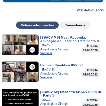
VER MAIS CURSOS
Videos relacionados
Comentários
[SBACV MS] Mesa Redonda:
Aplicação do Laser no Tratamento de
Varizes
SBACV
ÍNTEGRA
Angiologia e Cirurgia
29/08/2020
Vascular
Reunião Cientifica 06/2022
SBACV SC
ÍNTEGRA
Angiologia e Cirurgia
01/06/2022
Vascular
[SBACV SP] Encontro SBACV SP 2015
– Parte V
SBACV
ÍNTEGRA
Angiologia e Cirurgia
27/07/2020