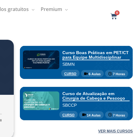
os gratuitos
Premium
0
C
a
r
t
Curso Boas Práticas em PET/CT
para Equipe Multidisciplinar
SBMN
CURSO
6 Aulas
7 Horas
Curso de Atualização em
Cirurgia de Cabeça e Pescoço
SBCCP
CURSO
14 Aulas
7 Horas
38
VER MAIS CURSOS