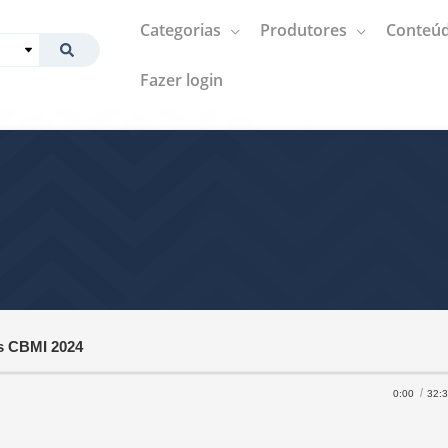
Categorias
Produtores
Conteúd
Fazer login
s CBMI 2024
0:00
32: