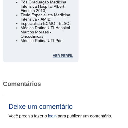
Pós Graduação Medicina
Intensiva Hospital Albert
Einstein 2013;
Titulo Especialista Medicina
Intensiva - AMIB;
Especialista ECMO - ELSO;
Médico Rotina UTI Hospital
Marcos Moraes -
Oncoclinicas;
Médico Rotina UTI Pós
Operatório - Americas
Medical City;
Médico da Equipe de ECMO
VER PERFIL
Americas - GRACEC (Grupo
Americas Circulação
Extracorpórea).
Comentários
Deixe um comentário
Você precisa fazer o
login
para publicar um comentário.