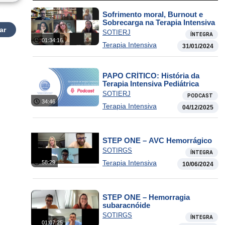
Sofrimento moral, Burnout e
Sobrecarga na Terapia Intensiva
ar
SOTIERJ
ÍNTEGRA
01:34:16
Terapia Intensiva
31/01/2024
PAPO CRÍTICO: História da
Terapia Intensiva Pediátrica
SOTIERJ
PODCAST
34:46
Terapia Intensiva
04/12/2025
STEP ONE – AVC Hemorrágico
SOTIRGS
ÍNTEGRA
Terapia Intensiva
58:29
10/06/2024
STEP ONE – Hemorragia
subaracnóide
SOTIRGS
ÍNTEGRA
01:07:25