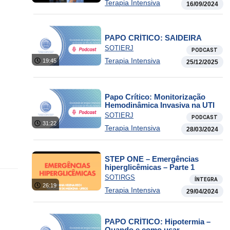
Terapia Intensiva
16/09/2024
PAPO CRÍTICO: SAIDEIRA
SOTIERJ
PODCAST
Terapia Intensiva
19:45
25/12/2025
Papo Crítico: Monitorização
Hemodinâmica Invasiva na UTI
SOTIERJ
PODCAST
31:22
Terapia Intensiva
28/03/2024
STEP ONE – Emergências
hiperglicêmicas – Parte 1
SOTIRGS
ÍNTEGRA
26:19
Terapia Intensiva
29/04/2024
PAPO CRÍTICO: Hipotermia –
Quando e como usar