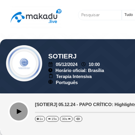
Ir
para
Pesquisar
o
...
conteúdo
SOTIERJ
05/12/2024
10:00
Horário oficial: Brasília
Terapia Intensiva
Português
[SOTIERJ] 05.12.24 - PAPO CRÍTICO: Highlight
Play
1x
15s
30s