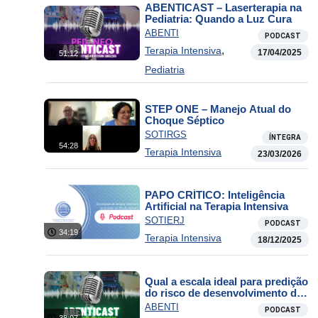
ABENTICAST – Laserterapia na
Pediatria: Quando a Luz Cura
ABENTI
PODCAST
,
Terapia Intensiva
17/04/2025
51:12
Pediatria
STEP ONE – Manejo Atual do
Choque Séptico
SOTIRGS
ÍNTEGRA
54:28
Terapia Intensiva
23/03/2026
PAPO CRÍTICO: Inteligência
Artificial na Terapia Intensiva
SOTIERJ
PODCAST
34:19
Terapia Intensiva
18/12/2025
Qual a escala ideal para predição
do risco de desenvolvimento de
lesão por pressão na UTI?
ABENTI
PODCAST