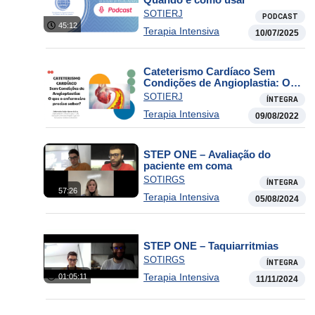
SOTIERJ
PODCAST
45:12
Terapia Intensiva
10/07/2025
Cateterismo Cardíaco Sem
Condições de Angioplastia: O
Que o Enfermeiro Precisa
SOTIERJ
ÍNTEGRA
Saber?
Terapia Intensiva
09/08/2022
STEP ONE – Avaliação do
paciente em coma
SOTIRGS
ÍNTEGRA
57:26
Terapia Intensiva
05/08/2024
STEP ONE – Taquiarritmias
SOTIRGS
ÍNTEGRA
Terapia Intensiva
01:05:11
11/11/2024