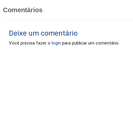
Socorro (Porto Alegre)
Comentários
Professor Auxiliar da UNIVATES e
UNISINOS e Professor do Curso
de Pós-Graduação em Nutrologia
da AFYA.
Deixe um comentário
Você precisa fazer o
login
para publicar um comentário.