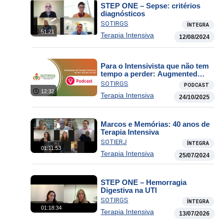
STEP ONE – Sepse: critérios
diagnósticos
SOTIRGS
ÍNTEGRA
51:21
Terapia Intensiva
12/08/2024
Para o Intensivista que não tem
tempo a perder: Augmented
Enteral Protein During Critical
SOTIRGS
PODCAST
Illness: The TARGET Protein
12:32
Terapia Intensiva
Randomized Clinical Trial
24/10/2025
Marcos e Memórias: 40 anos de
Terapia Intensiva
SOTIERJ
ÍNTEGRA
01:11:53
Terapia Intensiva
25/07/2024
STEP ONE – Hemorragia
Digestiva na UTI
SOTIRGS
ÍNTEGRA
01:18:34
Terapia Intensiva
13/07/2026