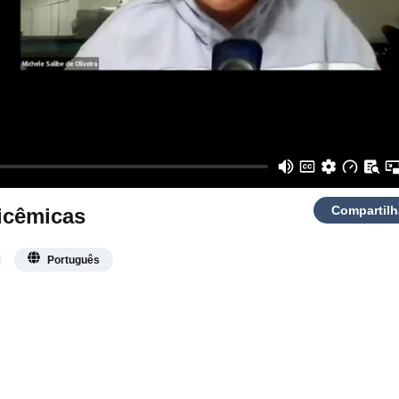
Compartilh
icêmicas
Português