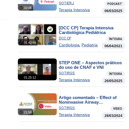
CTI
SOTIERJ
PODCAST
32:06
Terapia Intensiva
06/03/2025
[DCC CP] Terapia Intensiva
Cardiológica Pediátrica
DCC CP
ÍNTEGRA
01:42:56
,
Cardiologia
Pediatria
06/04/2021
STEP ONE – Aspectos práticos
do uso de CNAF e VNI
SOTIRGS
ÍNTEGRA
01:25:12
Terapia Intensiva
26/05/2025
Artigo comentado – Effect of
Noninvasive Airway
Management of Comatose
SOTIRGS
VÍDEO
Patients With Acute Poisoning
21:58
Terapia Intensiva
28/03/2024