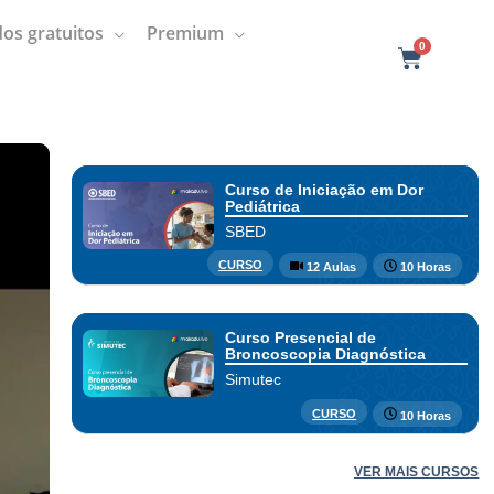
os gratuitos
Premium
0
C
a
r
t
Curso de Iniciação em Dor
Pediátrica
SBED
CURSO
12 Aulas
10 Horas
Curso Presencial de
Broncoscopia Diagnóstica
Simutec
CURSO
10 Horas
VER MAIS CURSOS