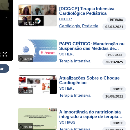
[DCC/CP] Terapia Intensiva
Cardiológica Pediátrica
DCC CP
ÍNTEGRA
01:31:34
,
Cardiologia
Pediatria
02/03/2021
PAPO CRÍTICO: Manutenção ou
Suspensão das Medidas de
Suporte à Vida
SOTIERJ
PODCAST
42:00
Terapia Intensiva
20/11/2025
ar
Atualizações Sobre o Choque
Cardiogênico
SOTIERJ
CORTE
12:39
Terapia Intensiva
16/08/2022
A importância do nutricionista
integrado a equipe de terapia
intensiva
SOTIRGS
CORTE
48:18
Terapia Intensiva