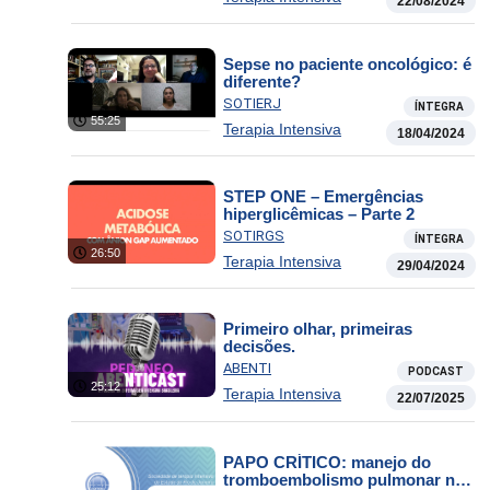
22/08/2024
Sepse no paciente oncológico: é
diferente?
SOTIERJ
ÍNTEGRA
55:25
Terapia Intensiva
18/04/2024
STEP ONE – Emergências
hiperglicêmicas – Parte 2
SOTIRGS
ÍNTEGRA
26:50
Terapia Intensiva
29/04/2024
Primeiro olhar, primeiras
decisões.
ABENTI
PODCAST
25:12
Terapia Intensiva
22/07/2025
PAPO CRÍTICO: manejo do
tromboembolismo pulmonar no