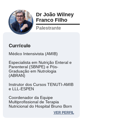
Dr João Wilney
Franco Filho
Palestrante
Currículo
Médico Intensivista (AMIB)
Especialista em Nutrição Enteral e
Parenteral (SBNPE) e Pós-
Graduação em Nutrologia
(ABRAN)
Instrutor dos Cursos TENUTI-AMIB
e LLL-ESPEN
Coordenador da Equipe
Multiprofissional de Terapia
Nutricional do Hospital Bruno Born
(Lajeado) e Hospital de Pronto
VER PERFIL
Socorro (Porto Alegre)
Preceptor do PRM em Terapia
Intensiva do Hospital de Pronto