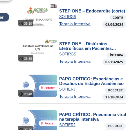
STEP ONE – Endocardite (corte)
SOTIRGS
ar
CORTE
Terapia Intensiva
38:10
08/04/2024
STEP ONE – Distúrbios
Eletrolíticos em Pacientes
Críticos
SOTIRGS
ÍNTEGRA
36:38
Terapia Intensiva
03/11/2025
PAPO CRÍTICO: Experiências e
Desafios do Estágio Acadêmico
SOTIERJ
PODCAST
29:40
Terapia Intensiva
17/10/2024
PAPO CRÍTICO: Pneumonia viral
na terapia intensiva
SOTIERJ
PODCAST
27:40