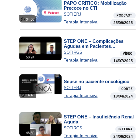
PAPO CRÍTICO: Mobilização
Precoce no CTI
SOTIERJ
PODCAST
34:08
Terapia Intensiva
25/09/2025
STEP ONE – Complicações
Agudas em Pacientes
Oncológicos
SOTIRGS
VÍDEO
50:24
Terapia Intensiva
14/07/2025
Sepse no paciente oncológico
SOTIERJ
CORTE
Terapia Intensiva
14:48
18/04/2024
STEP ONE – Insuficiência Renal
Aguda
SOTIRGS
ÍNTEGRA
48:30
Terapia Intensiva
24/06/2024