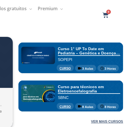
os gratuitos
Premium
0
C
a
r
t
Curso 1° UP To Date em
Pediatria – Genética e Doenças
Raras
SOPEPI
CURSO
3 Aulas
3 Horas
Curso para técnicos em
Eletroencefalografia
SBNC
CURSO
8 Aulas
8 Horas
10
VER MAIS CURSOS