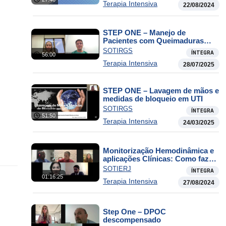
Terapia Intensiva
22/08/2024
STEP ONE – Manejo de
Pacientes com Queimaduras
Graves
SOTIRGS
ÍNTEGRA
56:00
Terapia Intensiva
28/07/2025
STEP ONE – Lavagem de mãos e
medidas de bloqueio em UTI
SOTIRGS
ÍNTEGRA
51:50
Terapia Intensiva
24/03/2025
Monitorização Hemodinâmica e
aplicações Clínicas: Como fazer
na beira do leito?
SOTIERJ
ÍNTEGRA
01:16:25
Terapia Intensiva
27/08/2024
Step One – DPOC
descompensado