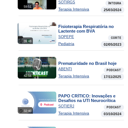
SOTIRGS
ÍNTEGRA
59:51
Terapia Intensiva
25/03/2024
Fisioterapia Respiratória no
Lactente com BVA
SOPEPE
CORTE
39:48
Pediatria
02/05/2023
Prematuridade no Brasil hoje
ABENTI
PODCAST
Terapia Intensiva
42:56
17/11/2025
PAPO CRÍTICO: Inovações e
Desafios na UTI Neurocrítica
SOTIERJ
PODCAST
32:40
Terapia Intensiva
03/10/2024