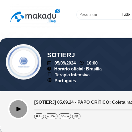
Ir
para
Pesquisar
o
...
conteúdo
SOTIERJ
05/09/2024
10:00
Horário oficial: Brasília
Terapia Intensiva
Português
[SOTIERJ] 05.09.24 - PAPO CRÍTICO: Coleta ra
Play
1x
15s
30s