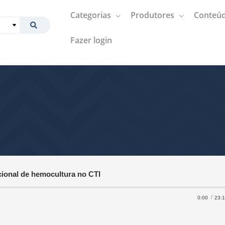
Categorias
Produtores
Conteúd
Fazer login
cional de hemocultura no CTI
0:00
23: