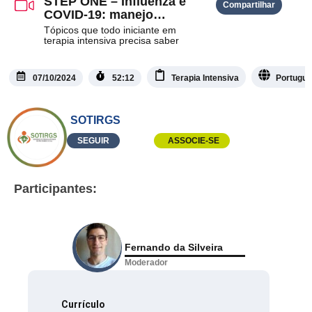
STEP ONE – Influenza e
Compartilhar
COVID-19: manejo
infeccioso
Tópicos que todo iniciante em
terapia intensiva precisa saber
07/10/2024
52:12
Terapia Intensiva
Portugu
SOTIRGS
SEGUIR
ASSOCIE-SE
Participantes:
Fernando da Silveira
Moderador
Currículo