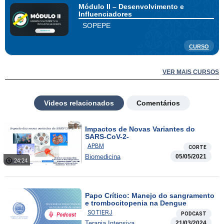
Módulo II – Desenvolvimento e
Influenciadores
SOPEPE
CURSO
VER MAIS CURSOS
Videos relacionados
Comentários
Impactos de Novas Variantes do
SARS-CoV-2-
APBM
CORTE
Biomedicina
05/05/2021
24:24
Papo Crítico: Manejo do sangramento
e trombocitopenia na Dengue
SOTIERJ
PODCAST
Terapia Intensiva
21/03/2024