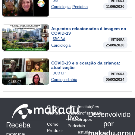
SGP
ÍNTEGRA
,
Cardiologia
Pediatria
11/06/2020
Aspectos relacionados à imagem no
COVID-19
SBC BA
ÍNTEGRA
Cardiologia
25/09/2020
COVID-19 e o coração da criança:
atualização
DCC CP
ÍNTEGRA
Cardiopediatria
05/03/2024
01:53:07
Quem
Lives
Instituições
Desenvolvido
Somos
Cursos
Profissionais
Vídeos
Grupos
por
Receba
Como
Podcasts
de
Produzir
makadu.grou
estudo
nossa