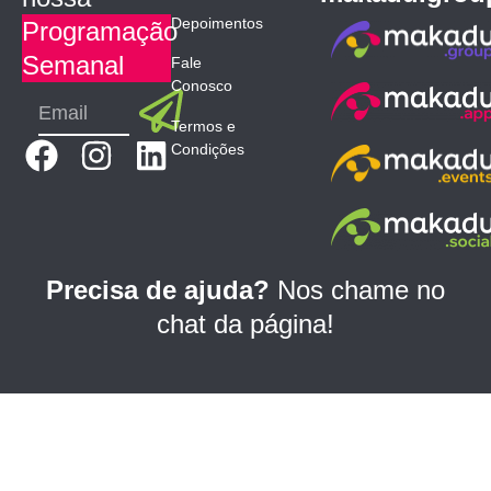
Depoimentos
Programação
Semanal
Fale
Conosco
Submit
Email
Termos e
F
I
L
Condições
a
n
i
c
s
n
e
t
k
b
a
e
Precisa de ajuda?
Nos chame no
o
g
d
chat da página!
o
r
i
k
a
n
m