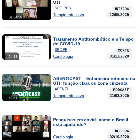
UTI
SOTIRGS
ÍNTEGRA
Terapia Intensiva
12/05/2025
01:34:15
Tratamento Antitrombótico em Tempo
de COVID-19
SBC PR
CORTE
Cardiologia
01/12/2020
24:53
ABENTICAST – Enfermeiro rotineiro na
UTI: função clara ou zona cinzenta
ABENTI
PODCAST
Terapia Intensiva
11/02/2025
42:51
Pesquisas em covid: como o Brasil
está ajudando?
ÍNTEGRA
Cardiologia
02/10/2020