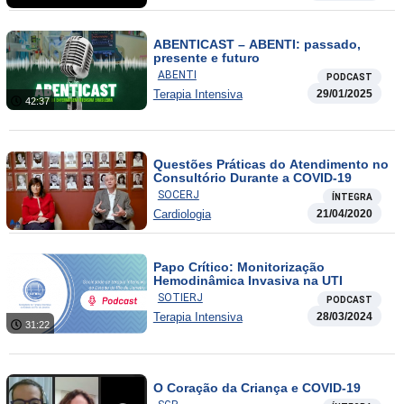
ABENTICAST – ABENTI: passado,
presente e futuro
ABENTI
PODCAST
Terapia Intensiva
29/01/2025
42:37
Questões Práticas do Atendimento no
Consultório Durante a COVID-19
SOCERJ
ÍNTEGRA
Cardiologia
21/04/2020
Papo Crítico: Monitorização
Hemodinâmica Invasiva na UTI
SOTIERJ
PODCAST
Terapia Intensiva
28/03/2024
31:22
O Coração da Criança e COVID-19