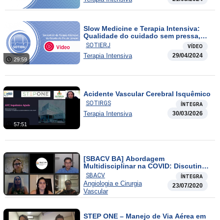
Slow Medicine e Terapia Intensiva:
Qualidade do cuidado sem pressa,
sóbrio, respeitoso e justo.
SOTIERJ
VÍDEO
Terapia Intensiva
29/04/2024
29:59
Acidente Vascular Cerebral Isquêmico
SOTIRGS
ÍNTEGRA
Terapia Intensiva
30/03/2026
57:51
[SBACV BA] Abordagem
Multidisciplinar na COVID: Discutindo
as Interfaces com a Cirurgia Vascular.
SBACV
ÍNTEGRA
Angiologia e Cirurgia
23/07/2020
Vascular
STEP ONE – Manejo de Via Aérea em