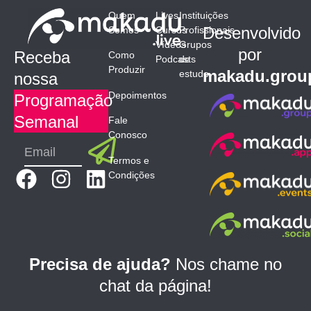
Quem
Lives
Instituições
Desenvolvido
Somos
Cursos
Profissionais
Vídeos
Grupos
por
Receba
Como
Podcasts
de
Produzir
makadu.grou
estudo
nossa
Depoimentos
Programação
Semanal
Fale
Conosco
Submit
Email
Termos e
F
I
L
Condições
a
n
i
c
s
n
e
t
k
b
a
e
Precisa de ajuda?
Nos chame no
o
g
d
chat da página!
o
r
i