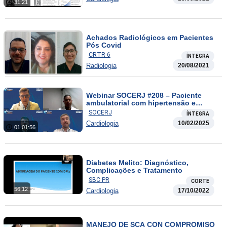
31:21
Achados Radiológicos em Pacientes
Pós Covid
CRTR-6
ÍNTEGRA
Radiologia
20/08/2021
Webinar SOCERJ #208 – Paciente
ambulatorial com hipertensão e
sofrimento psíquico
SOCERJ
ÍNTEGRA
Cardiologia
10/02/2025
01:01:56
Diabetes Melito: Diagnóstico,
Complicações e Tratamento
SBC PR
CORTE
56:12
Cardiologia
17/10/2022
MANEJO DE SCA CON COMPROMISO