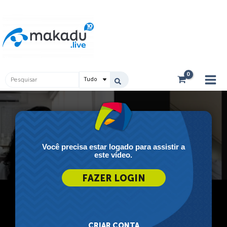
Ir
Main
para
Men
o
conteúdo
Pesquisar
...
Você precisa estar logado para assistir a
este vídeo.