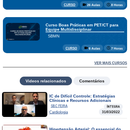
CURSO
26 Aulas
8 Horas
Curso Boas Práticas em PET/CT para
Equipe Multidisciplinar
SBMN
CURSO
6 Aulas
7 Horas
VER MAIS CURSOS
Videos relacionados
Comentários
IC de Difícil Controle: Estratégias
Clínicas e Recursos Adicionais
SBC FEIRA
ÍNTEGRA
Cardiologia
31/03/2022
Hipertensão Arterial: O essencial do