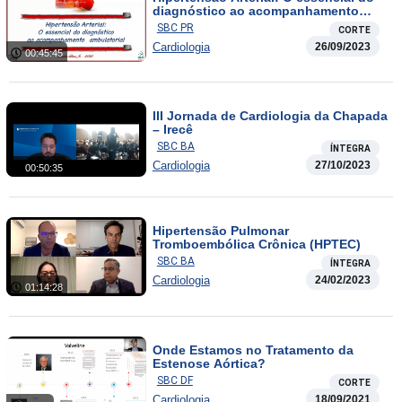
diagnóstico ao acompanhamento
ambulatorial
SBC PR
CORTE
Cardiologia
26/09/2023
00:45:45
III Jornada de Cardiologia da Chapada
– Irecê
SBC BA
ÍNTEGRA
Cardiologia
27/10/2023
00:50:35
Hipertensão Pulmonar
Tromboembólica Crônica (HPTEC)
SBC BA
ÍNTEGRA
Cardiologia
24/02/2023
01:14:28
Onde Estamos no Tratamento da
Estenose Aórtica?
SBC DF
CORTE
Cardiologia
18/09/2021