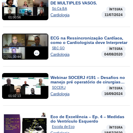
DE MULTIPLES VASOS.
So.Ca.BA
ÍNTEGRA
Cardiologia
11/07/2024
01:00:56
ECG na Ressincronização Cardíaca,
como o Cardiologista deve Interpretar
SBC GO
ÍNTEGRA
Cardiologia
04/08/2020
01:30:44
Webinar SOCERJ #191 – Desafios no
manejo pré operatório de cirurgias
não cardíacas
SOCERJ
ÍNTEGRA
Cardiologia
16/09/2024
01:02:13
Eco de Excelência – Ep. 4 – Medidas
do Ventrículo Esquerdo
Escola de Eco
ÍNTEGRA