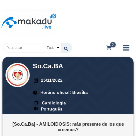
Ir
Main
para
Men
o
conteúdo
Pesquisar
...
So.Ca.BA
25/11/2022
Horário oficial: Brasília
Cardiologia
Português
[So.Ca.Ba] - AMILOIDOSIS: más presente de los que
creemos?