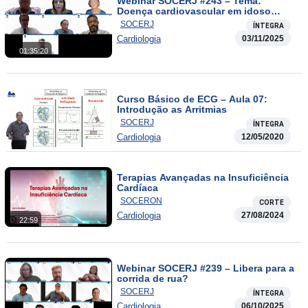
Webinar SOCERJ #243 – Tema:
Doença cardiovascular em idoso
assintomático! caso clínico!
SOCERJ
ÍNTEGRA
Cardiologia
03/11/2025
01:35:20
Curso Básico de ECG – Aula 07:
Introdução as Arritmias
SOCERJ
ÍNTEGRA
Cardiologia
12/05/2020
Terapias Avançadas na Insuficiência
Cardíaca
SOCERON
CORTE
Cardiologia
27/08/2024
22:59
Webinar SOCERJ #239 – Libera para a
corrida de rua?
SOCERJ
ÍNTEGRA
Cardiologia
06/10/2025