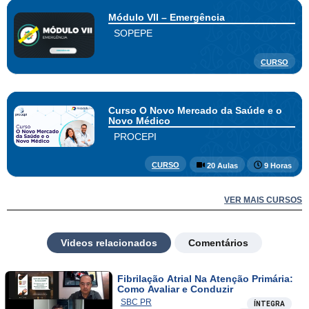
Módulo VII – Emergência
SOPEPE
CURSO
Curso O Novo Mercado da Saúde e o
Novo Médico
PROCEPI
CURSO
20 Aulas
9 Horas
VER MAIS CURSOS
Videos relacionados
Comentários
Fibrilação Atrial Na Atenção Primária:
Como Avaliar e Conduzir
SBC PR
ÍNTEGRA