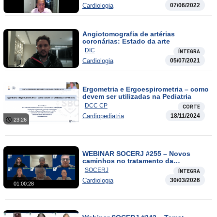
Cardiologia
07/06/2022
Angiotomografia de artérias
coronárias: Estado da arte
DIC
ÍNTEGRA
Cardiologia
05/07/2021
Ergometria e Ergoespirometria – como
devem ser utilizadas na Pediatria
DCC CP
CORTE
Cardiopediatria
18/11/2024
23:26
WEBINAR SOCERJ #255 – Novos
caminhos no tratamento da
Insuficiência mitral.
SOCERJ
ÍNTEGRA
Cardiologia
30/03/2026
01:00:28