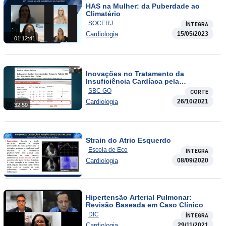
HAS na Mulher: da Puberdade ao
Climatério
SOCERJ
ÍNTEGRA
Cardiologia
15/05/2023
01:12:41
Inovações no Tratamento da
Insuficiência Cardíaca pela
Estimulação Artificial
SBC GO
CORTE
Cardiologia
26/10/2021
32:59
Strain do Átrio Esquerdo
Escola de Eco
ÍNTEGRA
Cardiologia
08/09/2020
Hipertensão Arterial Pulmonar:
Revisão Baseada em Caso Clínico
DIC
ÍNTEGRA
Cardiologia
29/11/2021