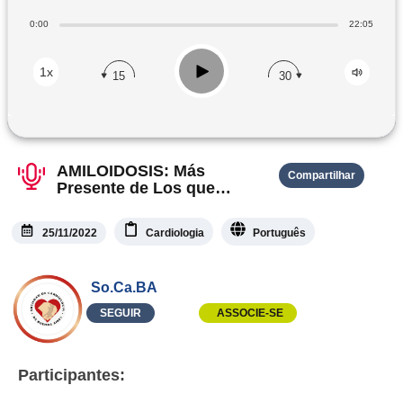
0:00
22:05
Play
1x
15
30
AMILOIDOSIS: Más
Compartilhar
Presente de Los que
Creemos?
25/11/2022
Cardiologia
Português
So.Ca.BA
SEGUIR
ASSOCIE-SE
Participantes: