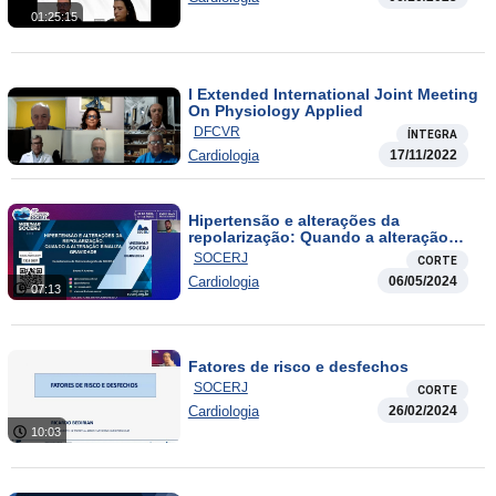
01:25:15
I Extended International Joint Meeting
On Physiology Applied
DFCVR
ÍNTEGRA
Cardiologia
17/11/2022
Hipertensão e alterações da
repolarização: Quando a alteração
sinaliza gravidade
SOCERJ
CORTE
Cardiologia
06/05/2024
07:13
Fatores de risco e desfechos
SOCERJ
CORTE
Cardiologia
26/02/2024
10:03