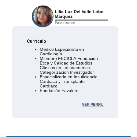
Lilia Luz Del Valle Lobo
Márquez
Palestrante
Currículo
Médico Especialista en
Cardiología
Miembro FECICLA:Fundación
Ética y Calidad de Estudios
Clínicos en Latinoamerica.-
Categorización Investigador
Especializada en Insuficiencia
Cardiaca y Transplante
Cardíaco.
Fundación Favaloro:
Departamento de Tx
cardiopulmonar
Bs As . Argentina
VER PERFIL
Brigham and Women Hospital:
Departamento de IC
Harvard Medical School.Boston
.EEUU.