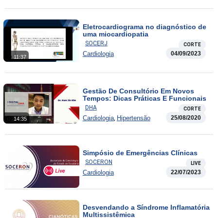
Eletrocardiograma no diagnóstico de
uma miocardiopatia
SOCERJ
CORTE
Cardiologia
04/09/2023
11:37
Gestão De Consultório Em Novos
Tempos: Dicas Práticas E Funcionais
DHA
CORTE
,
Cardiologia
Hipertensão
25/08/2020
14:35
Simpósio de Emergências Clínicas
SOCERON
LIVE
Cardiologia
22/07/2023
Desvendando a Síndrome Inflamatória
Multissistêmica