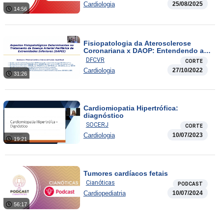
Cardiologia
25/08/2025
14:56
Fisiopatologia da Aterosclerose
Coronariana x DAOP: Entendendo as
Diferenças para Tratar Melhor
DFCVR
CORTE
Cardiologia
27/10/2022
31:26
Cardiomiopatia Hipertrófica:
diagnóstico
SOCERJ
CORTE
Cardiologia
10/07/2023
19:21
Tumores cardíacos fetais
Cianóticas
PODCAST
Cardiopediatria
10/07/2024
56:17