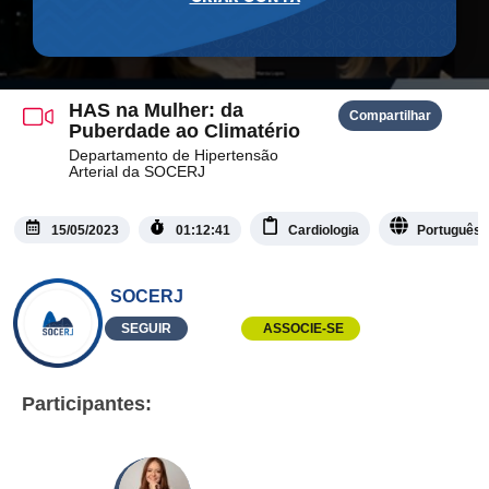
HAS na Mulher: da
Compartilhar
Puberdade ao Climatério
Departamento de Hipertensão
Arterial da SOCERJ
15/05/2023
01:12:41
Cardiologia
Português
SOCERJ
SEGUIR
ASSOCIE-SE
Participantes: