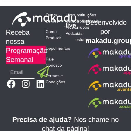
Quem
Lives
Instituições
Desenvolvido
Somos
Cursos
Profissionais
Vídeos
Grupos
por
Receba
Como
Podcasts
de
Produzir
makadu.grou
estudo
nossa
Depoimentos
Programação
Semanal
Fale
Conosco
Submit
Email
Termos e
F
I
L
Condições
a
n
i
c
s
n
e
t
k
b
a
e
Precisa de ajuda?
Nos chame no
o
g
d
chat da página!