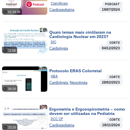
Cianóticas
PODCAST
Cardiopediatria
19/07/2024
01:34:36
Quais temas mais cintilaram na
Cardiologia Nuclear em 2023?
DIC
CORTE
Cardiologia
04/12/2023
11:58
Protocolo ERAS Colorretal
HBA
CORTE
,
Cardiologia
Neurologia
28/02/2023
09:26
Ergometria e Ergoespirometria – como
devem ser utilizadas na Pediatria
DCC CP
CORTE
Cardiopediatria
18/11/2024
23:26