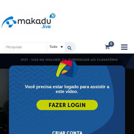
Ir
Main
para
Men
o
conteúdo
Pesquisar
...
Você precisa estar logado para assistir a
este vídeo.