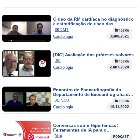
O uso da RM cardíaca no diagnóstico
e estratificação de risco das
principais miocardiopatias não
SBC MT
ÍNTEGRA
isquêmicas
Cardiologia
31/08/2021
[DIC] Avaliação das próteses valvares
DIC
ÍNTEGRA
Cardiologia
23/07/2020
Encontro de Ecocardiografia do
Departamento de Ecocardiografia da
SOCERGS
DEPECO
ÍNTEGRA
Cardiologia
19/11/2022
Conversas sobre Hipertensão:
Ferramentas de IA para o
cardiologista
DHA
PODCAST