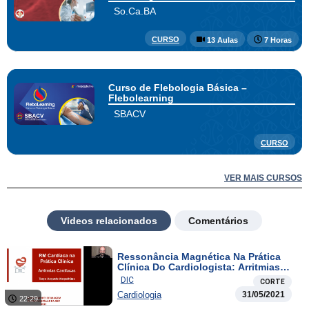
So.Ca.BA
CURSO
13 Aulas
7 Horas
Curso de Flebologia Básica –
Flebolearning
SBACV
CURSO
VER MAIS CURSOS
Videos relacionados
Comentários
Ressonância Magnética Na Prática
Clínica Do Cardiologista: Arritmias
Cardíacas
DIC
CORTE
Cardiologia
31/05/2021
22:29