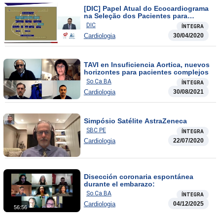
[DIC] Papel Atual do Ecocardiograma
na Seleção dos Pacientes para
Terapia de Ressincronização Cardíaca
DIC
ÍNTEGRA
Cardiologia
30/04/2020
TAVI en Insuficiencia Aortica, nuevos
horizontes para pacientes complejos
So.Ca.BA
ÍNTEGRA
Cardiologia
30/08/2021
Simpósio Satélite AstraZeneca
SBC PE
ÍNTEGRA
Cardiologia
22/07/2020
Disección coronaria espontánea
durante el embarazo:
So.Ca.BA
ÍNTEGRA
Cardiologia
04/12/2025
56:56