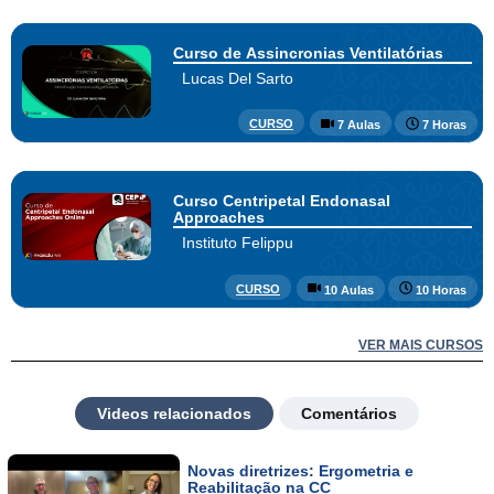
Curso de Assincronias Ventilatórias
Lucas Del Sarto
CURSO
7 Aulas
7 Horas
Curso Centripetal Endonasal
Approaches
Instituto Felippu
CURSO
10 Aulas
10 Horas
VER MAIS CURSOS
Videos relacionados
Comentários
Novas diretrizes: Ergometria e
Reabilitação na CC