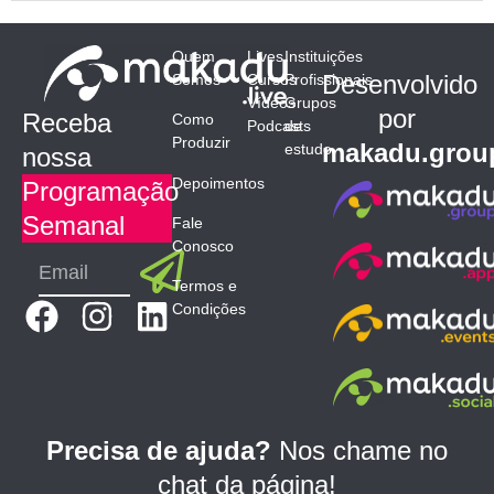
Quem
Lives
Instituições
Desenvolvido
Somos
Cursos
Profissionais
Vídeos
Grupos
por
Receba
Como
Podcasts
de
Produzir
makadu.grou
estudo
nossa
Depoimentos
Programação
Semanal
Fale
Conosco
Submit
Email
Termos e
F
I
L
Condições
a
n
i
c
s
n
e
t
k
b
a
e
Precisa de ajuda?
Nos chame no
o
g
d
chat da página!