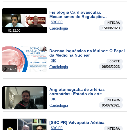
Fisiologia Cardiovascular,
Mecanismos de Regulação
Pressórica, da Contração Ventricular e
SBC PR
ÍNTEGRA
Perfusão Tecidual
Cardiologia
15/08/2023
01:22:00
Doença Isquêmica na Mulher: O Papel
da Medicina Nuclear
DIC
CORTE
Cardiologia
06/03/2023
14:27
Angiotomografia de artérias
coronárias: Estado da arte
DIC
ÍNTEGRA
Cardiologia
05/07/2021
[SBC PR] Valvopatia Aórtica
SBC PR
ÍNTEGRA