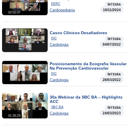
DERC
ÍNTEGRA
Cardiopediatria
18/11/2024
02:02:07
Casos Clínicos Desafiadores
DIC
ÍNTEGRA
Cardiologia
04/07/2022
Posicionamento da Ecografia Vascular
Na Prevenção Cardiovascular
DIC
ÍNTEGRA
Cardiologia
28/03/2022
30a Webinar da SBC BA – Highlights
ACC
SBC BA
ÍNTEGRA
Cardiologia
24/03/2023
01:35:23