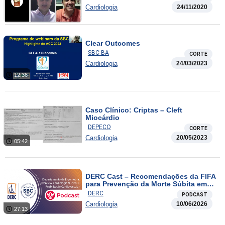
Cardiologia
24/11/2020
Clear Outcomes
SBC BA
CORTE
Cardiologia
24/03/2023
12:36
Caso Clínico: Criptas – Cleft
Miocárdio
DEPECO
CORTE
Cardiologia
20/05/2023
05:42
DERC Cast – Recomendações da FIFA
para Prevenção da Morte Súbita em
Jogadores Profissionais (18 anos ou
DERC
PODCAST
mais)
Cardiologia
10/06/2026
27:13