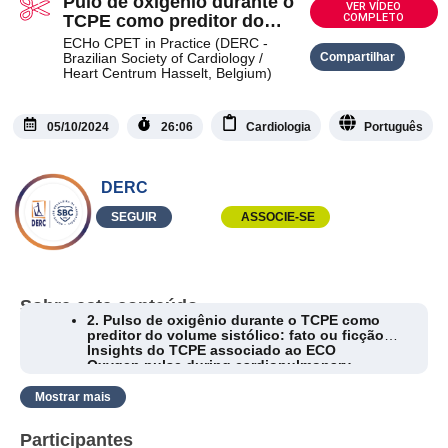
Pulo de oxigenio durante o
VER VÍDEO
TCPE como preditor do
COMPLETO
volume sistólico
ECHo CPET in Practice (DERC -
Brazilian Society of Cardiology /
Compartilhar
Heart Centrum Hasselt, Belgium)
05/10/2024
26:06
Cardiologia
Português
DERC
SEGUIR
ASSOCIE-SE
Sobre este conteúdo
2. Pulso de oxigênio durante o TCPE como
preditor do volume sistólico: fato ou ficção?
Insights do TCPE associado ao ECO
Oxygen pulse during cardiopulmonary
exercise testing in cardiac patients as a
surrogate of stroke volume: fact or fiction?
Mostrar mais
Insights from CPET-Echo.*
Mauricio Milani (Brazil)
Participantes