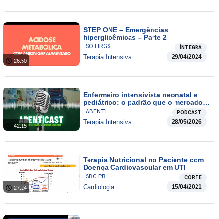
STEP ONE – Emergências
hiperglicêmicas – Parte 2
SOTIRGS
ÍNTEGRA
Terapia Intensiva
29/04/2024
26:50
Enfermeiro intensivista neonatal e
pediátrico: o padrão que o mercado
exige e ninguém te conta
ABENTI
PODCAST
Terapia Intensiva
28/05/2026
42:15
Terapia Nutricional no Paciente com
Doença Cardiovascular em UTI
SBC PR
CORTE
Cardiologia
15/04/2021
27:24