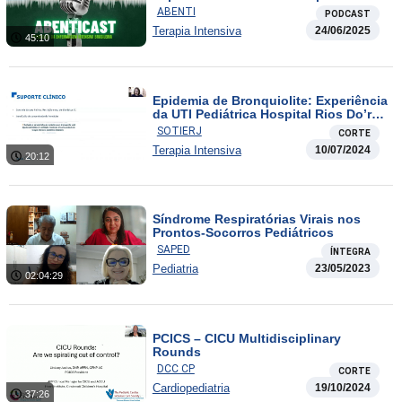
intensiva
ABENTI
PODCAST
Terapia Intensiva
24/06/2025
45:10
Epidemia de Bronquiolite: Experiência
da UTI Pediátrica Hospital Rios Do’r
em 2024
SOTIERJ
CORTE
Terapia Intensiva
10/07/2024
20:12
Síndrome Respiratórias Virais nos
Prontos-Socorros Pediátricos
SAPED
ÍNTEGRA
Pediatria
23/05/2023
02:04:29
PCICS – CICU Multidisciplinary
Rounds
DCC CP
CORTE
Cardiopediatria
19/10/2024
37:26