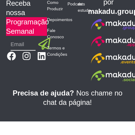
por
Receba
Como
Podcasts
de
Produzir
makadu.grou
estudo
nossa
Depoimentos
Programação
Semanal
Fale
Conosco
Submit
Email
Termos e
F
I
L
Condições
a
n
i
c
s
n
e
t
k
b
a
e
Precisa de ajuda?
Nos chame no
o
g
d
chat da página!
o
r
i
k
a
n
m