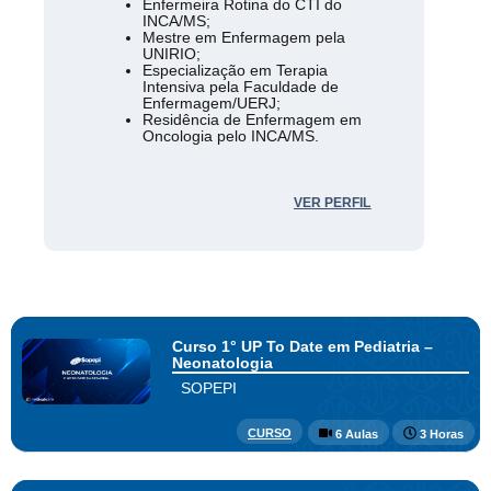
Enfermeira Rotina do CTI do
INCA/MS;
Mestre em Enfermagem pela
UNIRIO;
Especialização em Terapia
Intensiva pela Faculdade de
Enfermagem/UERJ;
Residência de Enfermagem em
Oncologia pelo INCA/MS.
VER PERFIL
Curso 1° UP To Date em Pediatria –
Neonatologia
SOPEPI
CURSO
6 Aulas
3 Horas