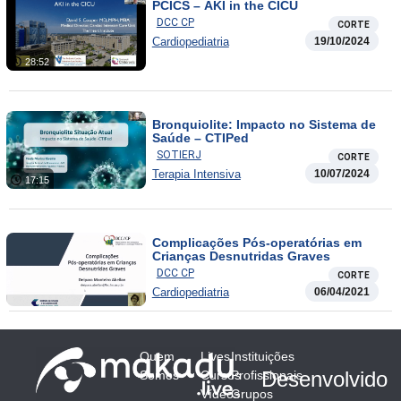
PCICS – AKI in the CICU
DCC CP
CORTE
Cardiopediatria
19/10/2024
28:52
Bronquiolite: Impacto no Sistema de
Saúde – CTIPed
SOTIERJ
CORTE
Terapia Intensiva
10/07/2024
17:15
Complicações Pós-operatórias em
Crianças Desnutridas Graves
DCC CP
CORTE
Cardiopediatria
06/04/2021
Quem
Lives
Instituições
Desenvolvido
Somos
Cursos
Profissionais
Vídeos
Grupos