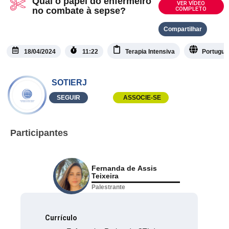
Qual o papel do enfermeiro
VER VÍDEO
no combate à sepse?
COMPLETO
Compartilhar
18/04/2024
11:22
Terapia Intensiva
Portuguê
SOTIERJ
SEGUIR
ASSOCIE-SE
Participantes
Fernanda de Assis
Teixeira
Palestrante
Currículo