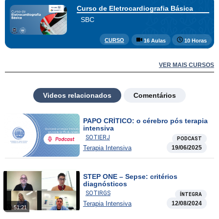
Curso de Eletrocardiografia Básica
SBC
CURSO
16 Aulas
10 Horas
VER MAIS CURSOS
Videos relacionados
Comentários
PAPO CRÍTICO: o cérebro pós terapia
intensiva
SOTIERJ
PODCAST
Terapia Intensiva
19/06/2025
STEP ONE – Sepse: critérios
diagnósticos
SOTIRGS
ÍNTEGRA
Terapia Intensiva
12/08/2024
51:21