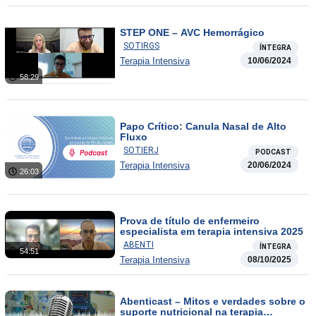
STEP ONE – AVC Hemorrágico
SOTIRGS
ÍNTEGRA
Terapia Intensiva
10/06/2024
58:29
Papo Crítico: Canula Nasal de Alto
Fluxo
SOTIERJ
PODCAST
Terapia Intensiva
20/06/2024
26:03
Prova de título de enfermeiro
especialista em terapia intensiva 2025
ABENTI
ÍNTEGRA
54:51
Terapia Intensiva
08/10/2025
Abenticast – Mitos e verdades sobre o
suporte nutricional na terapia