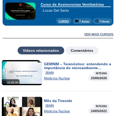
Curso de Assincronias Ventilatórias
Lucas Del Sarto
CURSO
7 Aulas
7 Horas
VER MAIS CURSOS
Videos relacionados
Comentários
GEMNIM – Teranóstico: entendendo a
importância do microambiente
tumoral
SBMN
ÍNTEGRA
Medicina Nuclear
25/06/2026
01:05:49
Mês da Tireoide
SBMN
ÍNTEGRA
Medicina Nuclear
24/05/2022