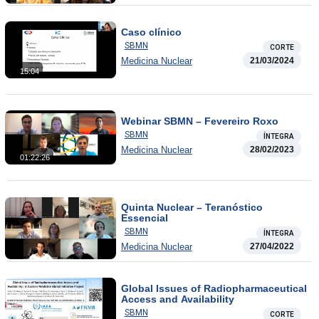
Caso clínico
SBMN
CORTE
Medicina Nuclear
21/03/2024
15:04
Webinar SBMN – Fevereiro Roxo
SBMN
ÍNTEGRA
Medicina Nuclear
28/02/2023
01:22:26
Quinta Nuclear – Teranóstico
Essencial
SBMN
ÍNTEGRA
Medicina Nuclear
27/04/2022
Global Issues of Radiopharmaceutical
Access and Availability
SBMN
CORTE