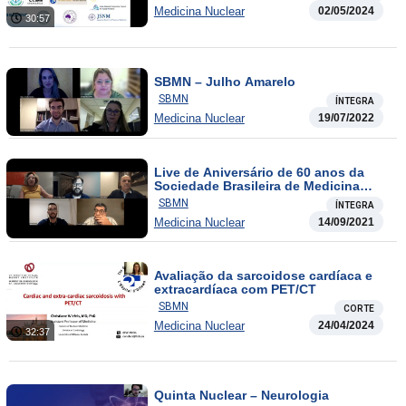
Medicina Nuclear
02/05/2024
30:57
SBMN – Julho Amarelo
SBMN
ÍNTEGRA
Medicina Nuclear
19/07/2022
Live de Aniversário de 60 anos da
Sociedade Brasileira de Medicina
Nuclear
SBMN
ÍNTEGRA
Medicina Nuclear
14/09/2021
Avaliação da sarcoidose cardíaca e
extracardíaca com PET/CT
SBMN
CORTE
Medicina Nuclear
24/04/2024
32:37
Quinta Nuclear – Neurologia