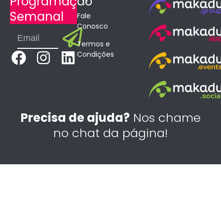
Programação
Semanal
Fale
Conosco
Submit
Email
Termos e
F
I
L
Condições
a
n
i
c
s
n
e
t
k
b
a
e
Precisa de ajuda?
Nos chame
o
g
d
no chat da página!
o
r
i
k
a
n
m