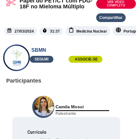
Papel do PET/CT com FDG-
VER VÍDEO
18F no Mieloma Múltiplo
COMPLETO
Compartilhar
27/03/2024
31:37
Medicina Nuclear
Portugu
SBMN
SEGUIR
ASSOCIE-SE
Participantes
Camila Mosci
Palestrante
Currículo