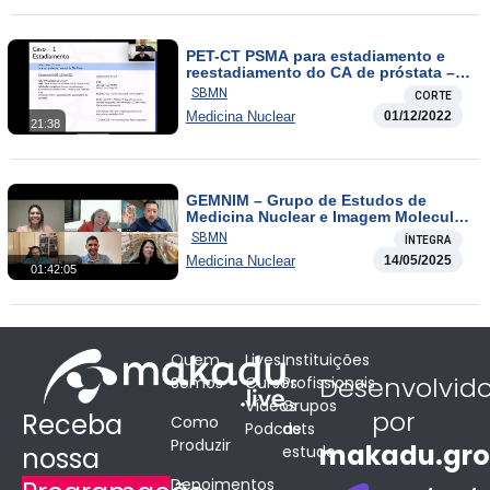
PET-CT PSMA para estadiamento e
reestadiamento do CA de próstata –
Relato de Casos
SBMN
CORTE
Medicina Nuclear
01/12/2022
21:38
GEMNIM – Grupo de Estudos de
Medicina Nuclear e Imagem Molecular:
SPECT com Trodat-99mTc
SBMN
ÍNTEGRA
Medicina Nuclear
14/05/2025
01:42:05
Quem
Lives
Instituições
Desenvolvid
Somos
Cursos
Profissionais
Vídeos
Grupos
por
Receba
Como
Podcasts
de
Produzir
makadu.gr
estudo
nossa
Depoimentos